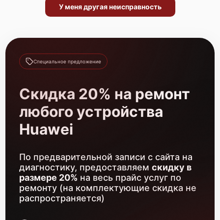
У меня другая неисправность
Ремонт Bluetooth-систем
500 р
Ремонт оптики
500 р
Замена датчиков
550 р
Специальное предложение
Ремонт GPS-модуля
700 р
Скидка 20% на ремонт
Замена разъемов
600 р
любого устройства
Huawei
По предварительной записи с сайта на
диагностику, предоставляем
скидку в
размере 20%
на весь прайс услуг по
ремонту (на комплектующие скидка не
распространяется)